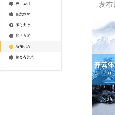
发布日
关于我们
智慧教育
服务支持
解决方案
新闻动态
投资者关系