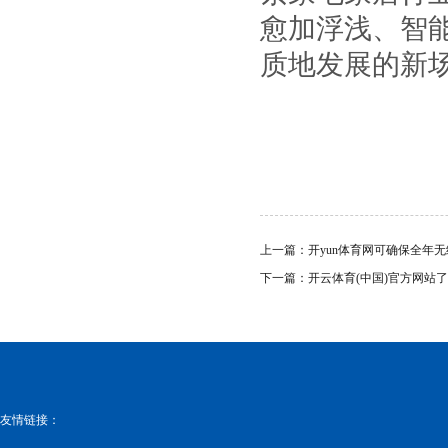
愈加浮浅、智
质地发展的新
上一篇：
开yun体育网可确保全年无
下一篇：
开云体育(中国)官方网站了
友情链接：