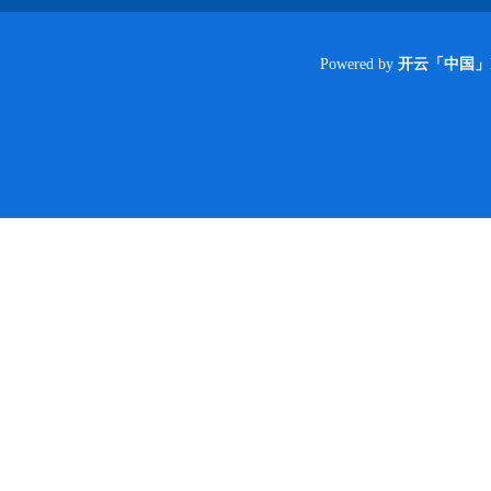
Powered by
开云「中国」k