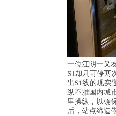
一位江阴一又
S1却只可停两
出S1线的现实
纵不雅国内城市
里操纵，以确
后，站点缔造