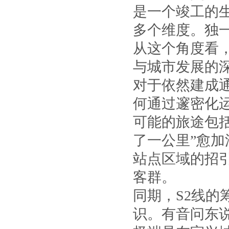
是一个竣工的
多个维度。独
从这个角度看
与城市发展的
对于依然建成
何通过邃密化
可能的旅途包
了一公里”愈
站点区域的招
客群。
同期，S2线的
识。有音问东