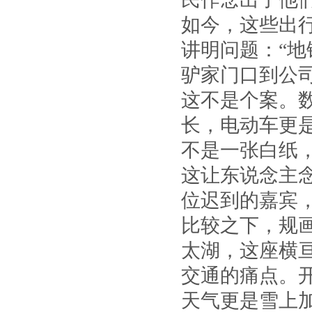
如今，这些出
讲明问题：“地
驴家门口到公
这不是个案。
长，电动车更是
不是一张白纸
这让东说念主念
位迟到的嘉宾
比较之下，规画
太湖，这座横
交通的痛点。
天气更是雪上