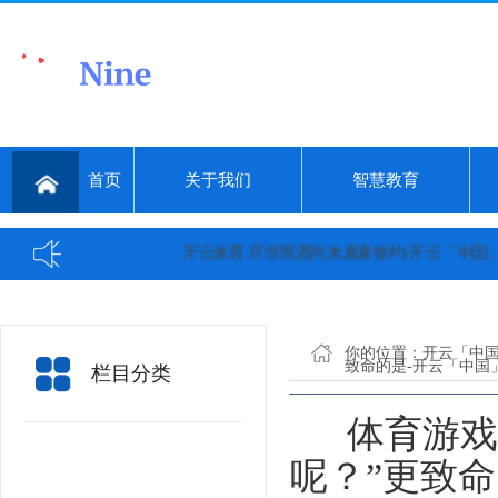
首页
关于我们
智慧教育
开云体育 尽管凯恩尚未肃肃签约-开云「中国」kaiyun体育
你的位置：
开云「中国
致命的是-开云「中国」
栏目分类
体育游戏
呢？”更致命