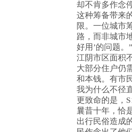
却不肯多作念
这种筹备带来
限。一位城市筹
路，而非城市地
好用’的问题。
江阴市区面积
大部分住户仍
和本钱。有市
我为什么不径
更致命的是，S
曩昔十年，恰
出行民俗造成
民作念出了他