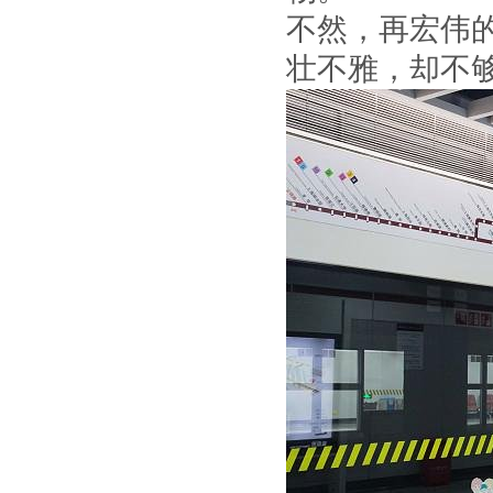
不然，再宏伟
壮不雅，却不