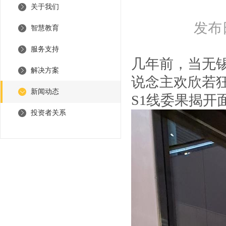
关于我们
发布日
智慧教育
服务支持
几年前，当无
解决方案
说念主欢欣若
新闻动态
S1线委果揭
投资者关系