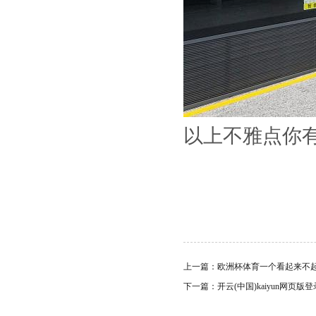
以上不雅点你有
上一篇：
欧洲杯体育一个看起来不起眼
下一篇：
开云(中国)kaiyun网